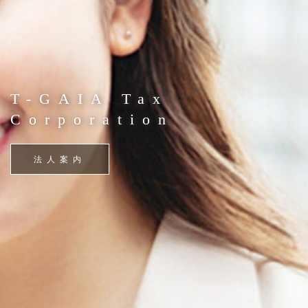
T-GAIA Tax
Corporation
法人案内